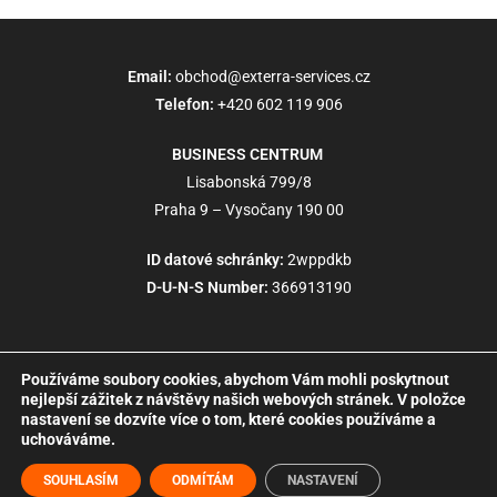
Email:
obchod@exterra-services.cz
Telefon:
+420 602 119 906
BUSINESS CENTRUM
Lisabonská 799/8
Praha 9 – Vysočany 190 00
ID datové schránky:
2wppdkb
D-U-N-S Number:
366913190
Používáme soubory cookies, abychom Vám mohli poskytnout
nejlepší zážitek z návštěvy našich webových stránek. V položce
nastavení se dozvíte více o tom, které cookies používáme a
uchováváme.
SOUHLASÍM
ODMÍTÁM
NASTAVENÍ
© 2010 - 2026 exTerra Services s.r.o.