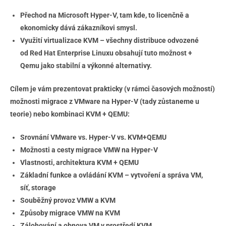
Přechod na Microsoft Hyper-V, tam kde, to licenčně a
ekonomicky dává zákazníkovi smysl.
Využití virtualizace KVM – všechny distribuce odvozené
od Red Hat Enterprise Linuxu obsahují tuto možnost +
Qemu jako stabilní a výkonné alternativy.
Cílem je vám prezentovat prakticky (v rámci časových možností)
možnosti migrace z VMware na Hyper-V (tady zůstaneme u
teorie) nebo kombinaci KVM + QEMU:
Srovnání VMware vs. Hyper-V vs. KVM+QEMU
Možnosti a cesty migrace VMW na Hyper-V
Vlastnosti, architektura KVM + QEMU
Základní funkce a ovládání KVM – vytvoření a správa VM,
síť, storage
Souběžný provoz VMW a KVM
Způsoby migrace VMW na KVM
Zálohování a obnova VM v prostředí KVM